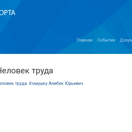
Главная
События
Доку
Человек труда
еловек труда. Хомушку Алибек Юрьевич